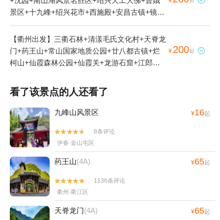
+沈园+南山湖风景名胜区+绍兴天工大佛+曹娥

¥
起
景区+十九峰+绍兴花市+西施殿+安昌古镇+镜湖
国家城市湿地公园+东湖+绍兴柯岩风景区+兰亭
景区+西施故里+衢州小南海+衢州乌溪江+新昌
【衢州出发】三衢石林+清漾毛氏文化村+天脊龙
大佛寺景区+衢州孔氏南宗家庙+鲁迅故里+绍兴
200
门+药王山+常山国家地质公园+廿八都古镇+烂

¥
起
鲁迅纪念馆+衢州九龙湖+五泄风景区+大禹陵
柯山+仙霞森林公园+仙霞关+龙游石窟+江郎山
+西施浣纱石+绍兴嵊州南山湖+绍兴古城+衢州
风景名胜区+浮盖山+衢州小南海+衢州乌溪江
龙游六春湖漂流+新昌中国茶市景区+鲁镇+绍兴
+衢州孔氏南宗家庙+古田山自然保护区+衢州九
看了该景点的人还看了
美湖动物园+衢州江滨公园+衢州市市民公园+安
龙湖+龙游民居苑+龙游八塔+浮盖山峡谷漂流
昌民俗风情馆+镜湖湿地公园+绍兴一中+新昌城
+根宫佛国文化旅游区+龙游梦溪漂流+衢州龙游
16
九峰山风景区
¥
起
隍庙+汤江岩户外拓展基地+诸暨烈士纪念馆+绍
六春湖漂流+南湖+衢州江滨公园+衢州市市民公
兴博物馆+沈园之夜剧场+衢州衆园+绍兴旅游直
8条评论


园+衢州衆园+龙游峡谷漂流+童年时光主题乐园
通车+新昌沙溪开口岩村蓝莓采摘+会稽山峡洞漂
伊春·金山屯区
（衢州店）+姑蔑城生态园+花牵谷+耕读农场
流+爱乐游（上虞大通店）+会稽山兜率天景区
+龙天小镇+衢州乐翻天水上乐园+衢州大荫山森
65
药王山
(4A)
¥
起
+会稽山龙华寺+沈园草莓园+会稽山高尔夫球场
林穿越探险乐园+衢州飞鸿滑草场+衢州悦龙湾度
俱乐部+绍兴市城东体育馆+太湖西山西施草莓园
假园区+衢州大荫山丛林飞越探险乐园+衢州三毛
1136条评论


+杭州湾海上花田+瓜渚湖公园+东方山水乐园水
滑雪乐园+常山石博园+衢州启明星农场+梅树底
衢州·衢江区
之王国(全室内水公园)+上虞鲜果采摘+诸暨奇幻
风景区+东方巨石阵+衢州儿童公园+衢州古城文
65
天脊龙门
(4A)
漂流+绍兴梦幻水世界+诸暨龙太子欢乐谷+诸暨
¥
起
化旅游区+龙游花海+中国观赏石博览馆+龙游雷