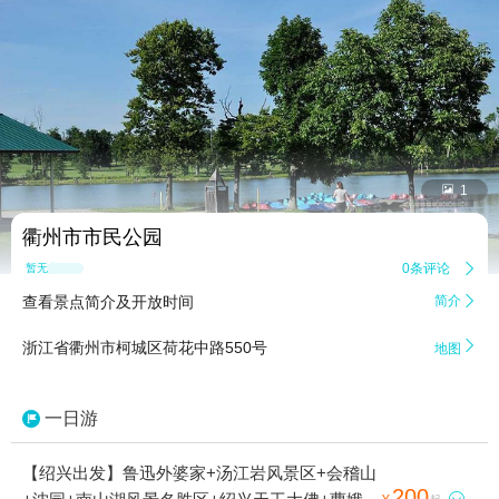


1
衢州市市民公园
0条评论

暂无点评
查看景点简介及开放时间
简介


浙江省衢州市柯城区荷花中路550号
地图
一日游
【绍兴出发】鲁迅外婆家+汤江岩风景区+会稽山
200