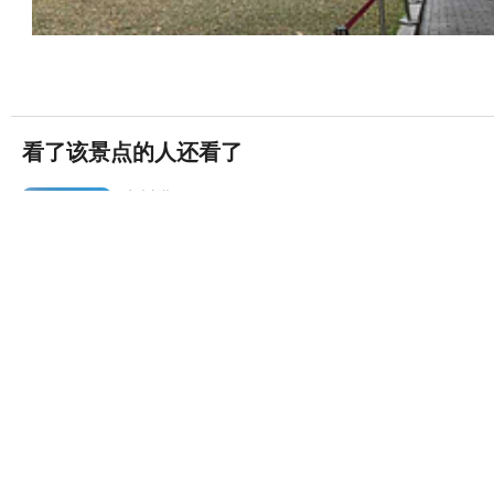
看了该景点的人还看了
广州塔
(4A)
7313条评论


广州·海珠区
长隆野生动物世界
24059条评论


广州·广州长隆度假区
广州长隆国际大马戏
8483条评论


广州·广州长隆度假区