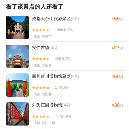
看了该景点的人还看了
55
成都天台山旅游景区
(5A)
¥
起
1358条评论


成都·邛崃市
27
安仁古镇
(5A)
¥
起
426条评论


成都·大邑县
60
四川建川博物馆聚落
(4A)
¥
起
17条评论


成都·大邑县
38
刘氏庄园博物馆
(4A)
¥
起
717条评论


成都·安仁古镇