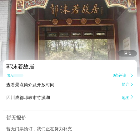


1
郭沫若故居
0条评论

暂无点评
查看景点简介及开放时间
简介


四川成都邛崃市竹溪湖
地图
暂无报价
暂无门票预订，我们正在努力补充