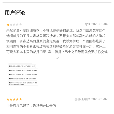
用户评论
q*3 2025-01-04


果然尽量不要跟团游啊，不管说得多好都是坑。我选门票游览车这个
选项就是为了只去森林公园和沙滩，不想参加那些乱七八糟的人造垃
圾项目，有点恐高而且真的毫无兴趣，我以为拼成一个团的都是买了
相同选项的不要看索桥玻璃栈道那些破烂的游客安排在一起。实际上
可能大家本来买的都是门票+车，但是上巴士之后导游就会要求你交钱
增加项目，说如果不加不玩那你就原地干瞪眼两个小时等别人玩完。

没有办法大家只能都纷纷掏钱加项目，一个人98的玻璃栈道就是一段
很劣质很矮的玻璃平台。如果不是威胁我们不玩就坐等的话正常给我
们钱都不要上的。报的小团说是不超过21人，实际上载荷28人的巴士
全坐满了。既然上车之后还是要加项目，那么不知道上架这么多不同
项目的团选项是表演给谁看。另外承诺的0购物行程也假，那个云顶咖
啡不算购物店吗，散客经过试喝两杯也不会被硬控在那等别人买完吧
去哪儿用户 2025-01-02


小哥态度老好了，送过来开回去的