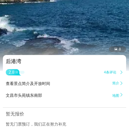


8
后港湾
2.8
4条评论

分
查看景点简介及开放时间
简介


文昌市头苑镇东南部
地图
暂无报价
暂无门票预订，我们正在努力补充