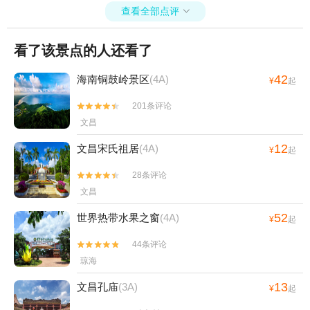
查看全部点评

看了该景点的人还看了
42
海南铜鼓岭景区
(4A)
¥
起
201条评论


文昌
12
文昌宋氏祖居
(4A)
¥
起
28条评论


文昌
52
世界热带水果之窗
(4A)
¥
起
44条评论


琼海
13
文昌孔庙
(3A)
¥
起