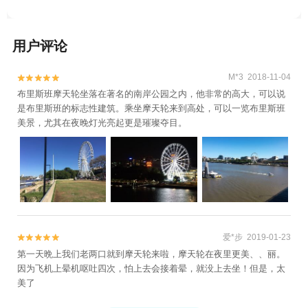
用户评论
M*3 2018-11-04


布里斯班摩天轮坐落在著名的南岸公园之内，他非常的高大，可以说
是布里斯班的标志性建筑。乘坐摩天轮来到高处，可以一览布里斯班
美景，尤其在夜晚灯光亮起更是璀璨夺目。
爱*步 2019-01-23


第一天晩上我们老两口就到摩天轮来啦，摩天轮在夜里更美、、丽。
因为飞机上晕机呕吐四次，怕上去会接着晕，就没上去坐！但是，太
美了