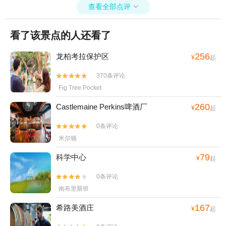
查看全部点评

看了该景点的人还看了
256
龙柏考拉保护区
¥
起
370条评论


Fig Tree Pocket
260
Castlemaine Perkins啤酒厂
¥
起
0条评论


米尔顿
79
科学中心
¥
起
0条评论


南布里斯班
167
希路美酒庄
¥
起