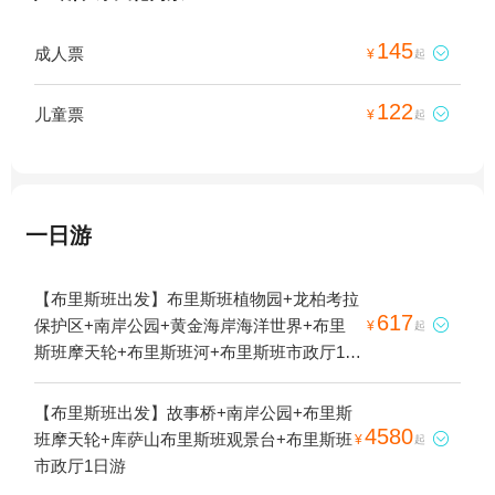
145
成人票

¥
起
122
儿童票

¥
起
一日游
【布里斯班出发】布里斯班植物园+龙柏考拉
617
保护区+南岸公园+黄金海岸海洋世界+布里

¥
起
斯班摩天轮+布里斯班河+布里斯班市政厅1日
游
【布里斯班出发】故事桥+南岸公园+布里斯
4580
班摩天轮+库萨山布里斯班观景台+布里斯班

¥
起
市政厅1日游