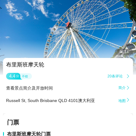


14
布里斯班摩天轮
4.4
20条评论

分
不错
查看景点简介及开放时间
简介


Russell St, South Brisbane QLD 4101澳大利亚
地图
门票
布里斯班摩天轮门票