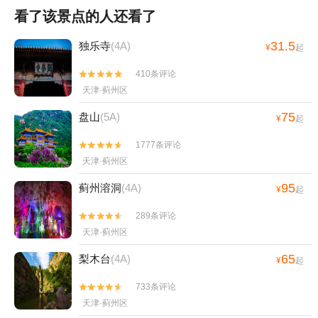
看了该景点的人还看了
31.5
独乐寺
(4A)
¥
起
410条评论


天津·蓟州区
75
盘山
(5A)
¥
起
1777条评论


天津·蓟州区
95
蓟州溶洞
(4A)
¥
起
289条评论


天津·蓟州区
65
梨木台
(4A)
¥
起
733条评论


天津·蓟州区