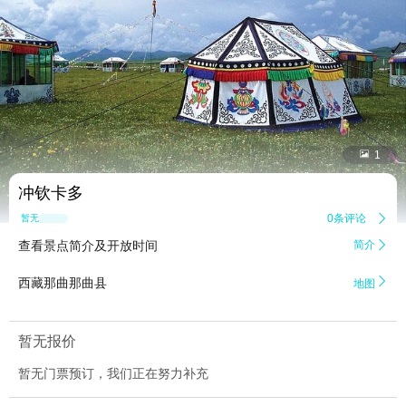


1
冲钦卡多
0条评论

暂无点评
查看景点简介及开放时间
简介


西藏那曲那曲县
地图
暂无报价
暂无门票预订，我们正在努力补充