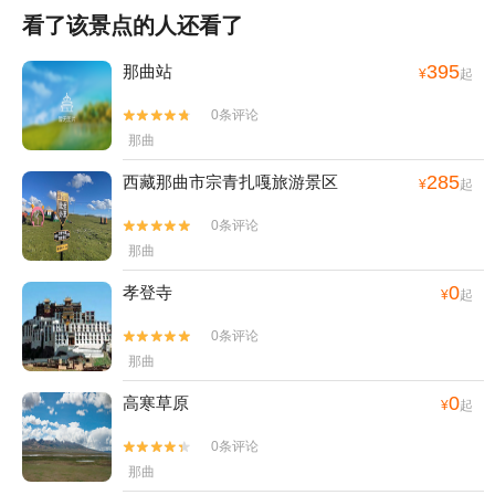
看了该景点的人还看了
395
那曲站
¥
起
0条评论


那曲
285
西藏那曲市宗青扎嘎旅游景区
¥
起
0条评论


那曲
0
孝登寺
¥
起
0条评论


那曲
0
高寒草原
¥
起
0条评论


那曲