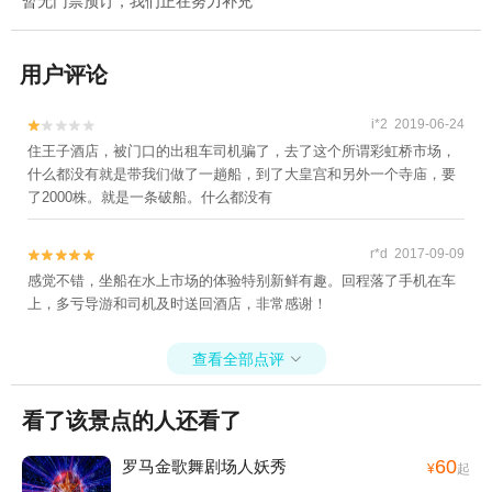
暂无门票预订，我们正在努力补充
用户评论
i*2 2019-06-24


住王子酒店，被门口的出租车司机骗了，去了这个所谓彩虹桥市场，
什么都没有就是带我们做了一趟船，到了大皇宫和另外一个寺庙，要
了2000株。就是一条破船。什么都没有
r*d 2017-09-09


感觉不错，坐船在水上市场的体验特别新鲜有趣。回程落了手机在车
上，多亏导游和司机及时送回酒店，非常感谢！
查看全部点评

看了该景点的人还看了
60
罗马金歌舞剧场人妖秀
¥
起