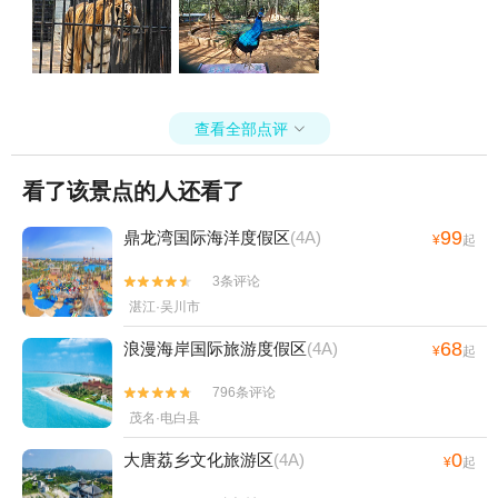
查看全部点评

看了该景点的人还看了
99
鼎龙湾国际海洋度假区
(4A)
¥
起
3条评论


湛江·吴川市
68
浪漫海岸国际旅游度假区
(4A)
¥
起
796条评论


茂名·电白县
0
大唐荔乡文化旅游区
(4A)
¥
起