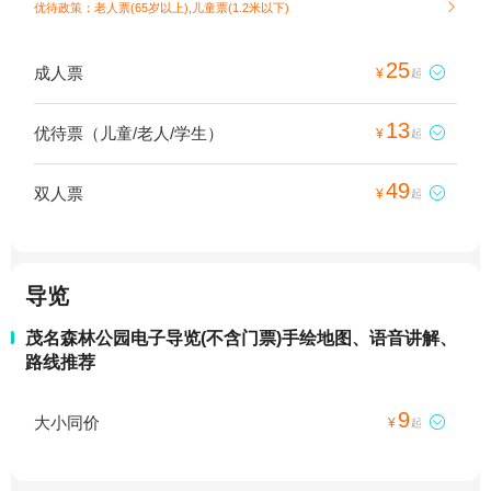
优待政策：老人票(65岁以上),儿童票(1.2米以下)

25
成人票

¥
起
13
优待票（儿童/老人/学生）

¥
起
49
双人票

¥
起
导览
茂名森林公园电子导览(不含门票)手绘地图、语音讲解、
路线推荐
9
大小同价

¥
起