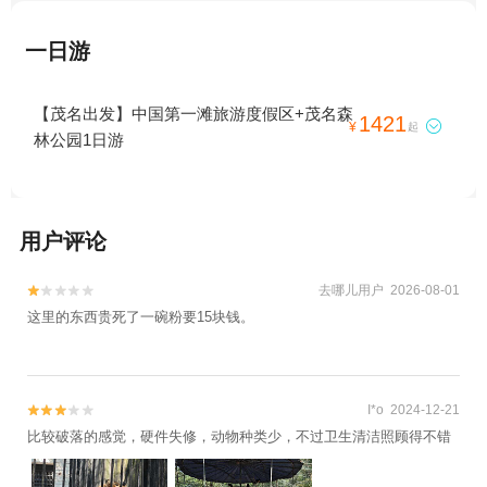
一日游
【茂名出发】中国第一滩旅游度假区+茂名森
1421

¥
起
林公园1日游
用户评论
去哪儿用户 2026-08-01


这里的东西贵死了一碗粉要15块钱。
I*o 2024-12-21


比较破落的感觉，硬件失修，动物种类少，不过卫生清洁照顾得不错