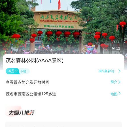


12
茂名森林公园(AAAA景区)
4.5
389条评论

分
不错
查看景点简介及开放时间
简介


茂名市茂南区公馆镇125乡道
地图