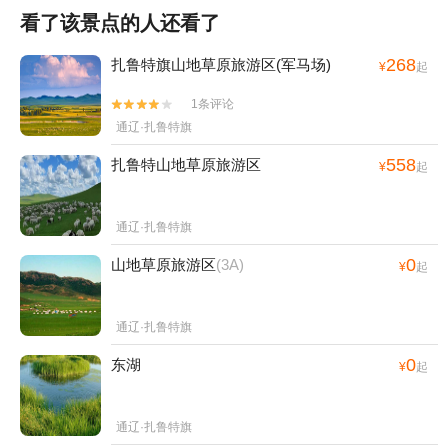
看了该景点的人还看了
268
扎鲁特旗山地草原旅游区(军马场)
¥
起
1条评论


通辽·扎鲁特旗
558
扎鲁特山地草原旅游区
¥
起
通辽·扎鲁特旗
0
山地草原旅游区
(3A)
¥
起
通辽·扎鲁特旗
0
东湖
¥
起
通辽·扎鲁特旗