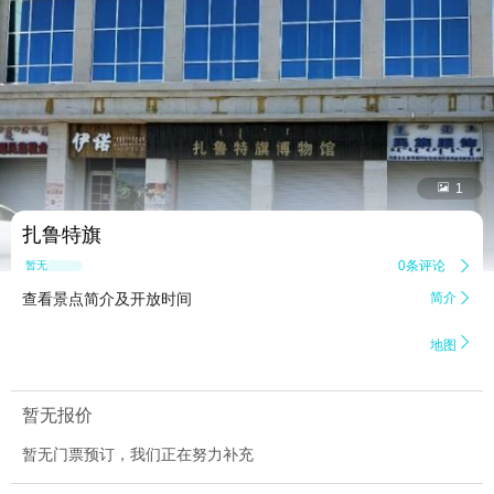


1
扎鲁特旗
0条评论

暂无点评
查看景点简介及开放时间
简介


地图
暂无报价
暂无门票预订，我们正在努力补充