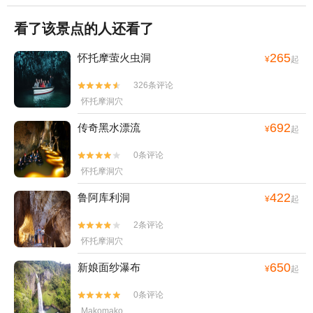
看了该景点的人还看了
265
怀托摩萤火虫洞
¥
起
326条评论


怀托摩洞穴
692
传奇黑水漂流
¥
起
0条评论


怀托摩洞穴
422
鲁阿库利洞
¥
起
2条评论


怀托摩洞穴
650
新娘面纱瀑布
¥
起
0条评论


Makomako