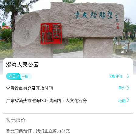


3
澄海人民公园
4.0
2条评论

分
一般
查看景点简介及开放时间
简介


广东省汕头市澄海区环城南路工人文化宫旁
地图
暂无报价
暂无门票预订，我们正在努力补充