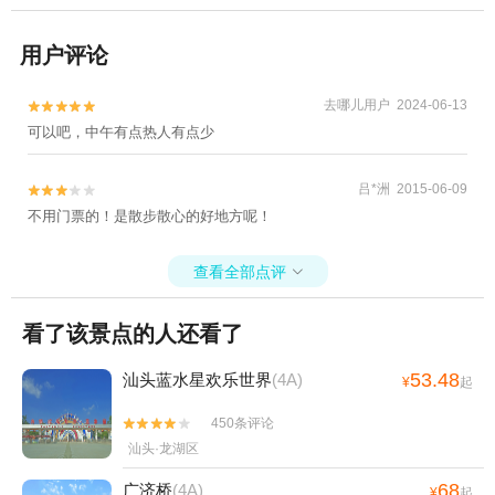
用户评论
去哪儿用户 2024-06-13


可以吧，中午有点热人有点少
吕*洲 2015-06-09


不用门票的！是散步散心的好地方呢！
查看全部点评

看了该景点的人还看了
53.48
汕头蓝水星欢乐世界
(4A)
¥
起
450条评论


汕头·龙湖区
68
广济桥
(4A)
¥
起