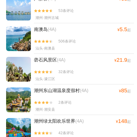
53条评论


潮州·潮州古城
5.5
南澳岛
(4A)
¥
起
506条评论


汕头·南澳县
21.9
礐石风景区
(4A)
¥
起
32条评论


汕头·濠江区
85
潮州东山湖温泉度假村
(4A)
¥
起
2条评论


潮州·潮安县
148
潮州绿太阳欢乐世界
(4A)
¥
起
42条评论

