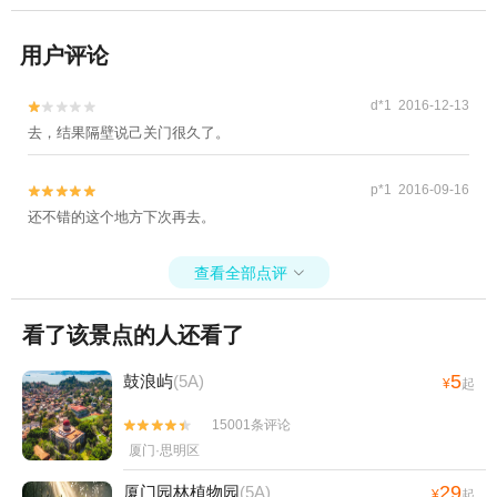
用户评论
d*1 2016-12-13


去，结果隔壁说己关门很久了。
p*1 2016-09-16


还不错的这个地方下次再去。
查看全部点评

看了该景点的人还看了
5
鼓浪屿
(5A)
¥
起
15001条评论


厦门·思明区
29
厦门园林植物园
(5A)
¥
起