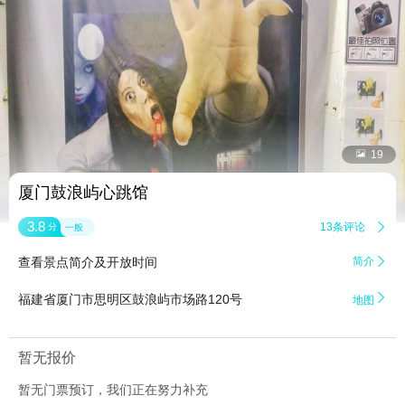


19
厦门鼓浪屿心跳馆
3.8
13条评论

分
一般
查看景点简介及开放时间
简介


福建省厦门市思明区鼓浪屿市场路120号
地图
暂无报价
暂无门票预订，我们正在努力补充