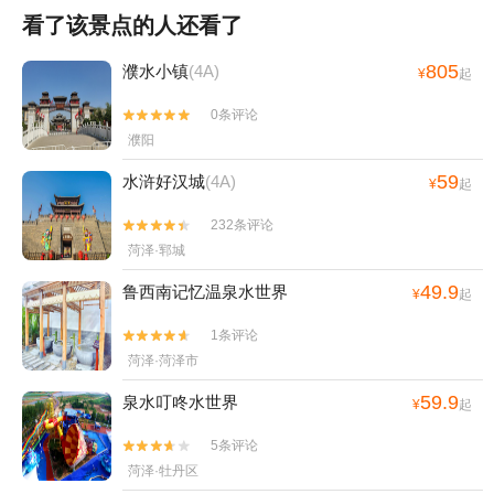
看了该景点的人还看了
805
濮水小镇
(4A)
¥
起
0条评论


濮阳
59
水浒好汉城
(4A)
¥
起
232条评论


菏泽·郓城
49.9
鲁西南记忆温泉水世界
¥
起
1条评论


菏泽·菏泽市
59.9
泉水叮咚水世界
¥
起
5条评论


菏泽·牡丹区