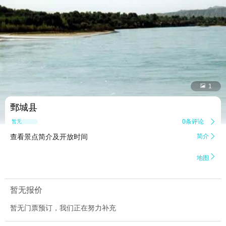


1
鄄城县
0条评论

暂无点评
查看景点简介及开放时间
简介


地图
暂无报价
暂无门票预订，我们正在努力补充