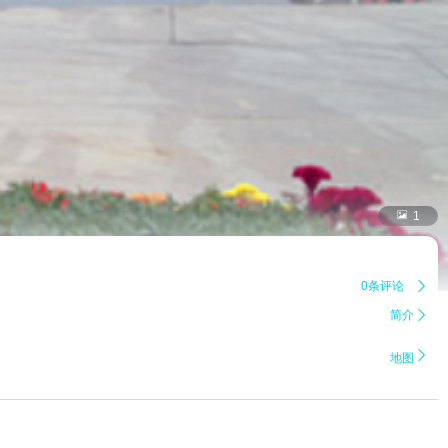

1
0条评论

简介


地图