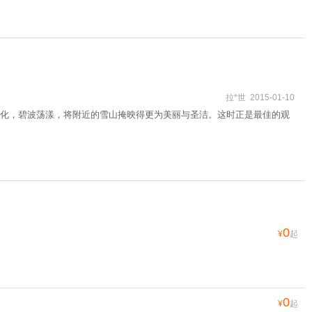
拉*世 2015-01-10
化，碧波荡漾，将附近的雪山掩映得更为美丽与圣洁。这时正是最佳的观
0
¥
起
0
¥
起