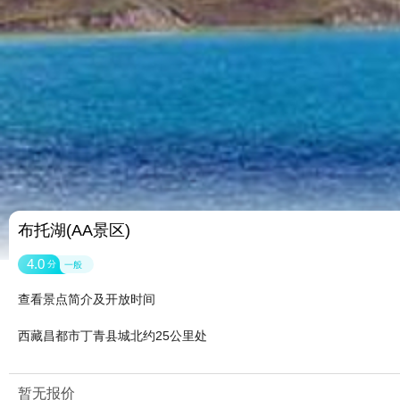
布托湖(AA景区)
4.0
分
一般
查看景点简介及开放时间
西藏昌都市丁青县城北约25公里处
暂无报价