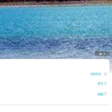

3
1条评论

简介


地图