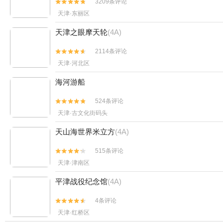
3209条评论


天津·东丽区
天津之眼摩天轮
(4A)
2114条评论


天津·河北区
海河游船
524条评论


天津·古文化街码头
天山海世界米立方
(4A)
515条评论


天津·津南区
平津战役纪念馆
(4A)
4条评论


天津·红桥区