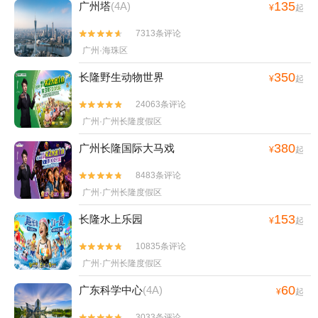
135
广州塔
(4A)
¥
起
7313条评论


广州·海珠区
350
长隆野生动物世界
¥
起
24063条评论


广州·广州长隆度假区
380
广州长隆国际大马戏
¥
起
8483条评论


广州·广州长隆度假区
153
长隆水上乐园
¥
起
10835条评论


广州·广州长隆度假区
60
广东科学中心
(4A)
¥
起
3033条评论

