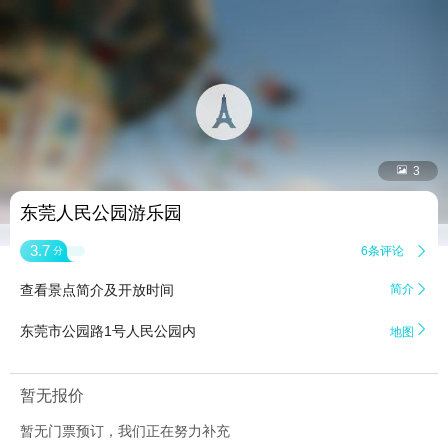


3
东莞人民公园游乐园
3.7
6条评论

分
查看景点简介及开放时间
简介


东莞市公园路1号人民公园内
地图
暂无报价
暂无门票预订，我们正在努力补充