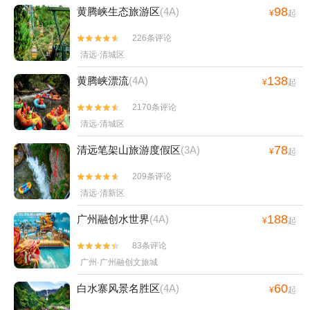
98
黄腾峡生态旅游区
(4A)
¥
起
226条评论


清远·清城区
138
黄腾峡漂流
(4A)
¥
起
2170条评论


清远·清城区
78
清远笔架山旅游度假区
(3A)
¥
起
209条评论


清远·清新区
188
广州融创水世界
(4A)
¥
起
83条评论


广州·广州融创文旅城
60
白水寨风景名胜区
(4A)
¥
起