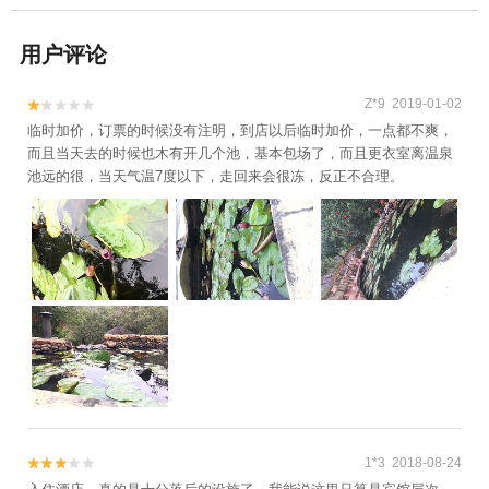
用户评论
Z*9 2019-01-02


临时加价，订票的时候没有注明，到店以后临时加价，一点都不爽，
而且当天去的时候也木有开几个池，基本包场了，而且更衣室离温泉
池远的很，当天气温7度以下，走回来会很冻，反正不合理。
1*3 2018-08-24

