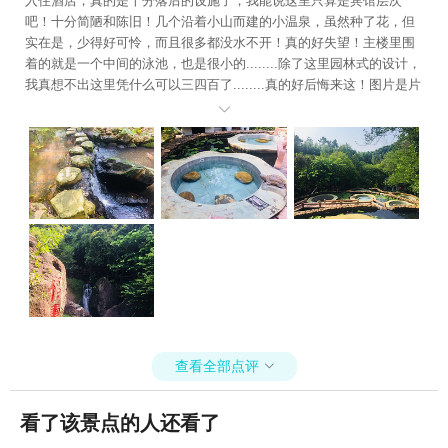
入住酒店，真的是十分落后的设施了，我能说这里只算是宾馆层次
吧！十分简陋和陈旧！几个沿着小山而建的小温泉，虽然种了花，但
实在是，少得好可怜，而且很多都没水不开！真的好失望！主楼里围
着的就是一个中间的泳池，也是很小的........除了这里园林式的设计，
我真想不出这里凭什么可以三四百了........真的好后悔来这！图片是片
面的一角，貌似好看，但来了才知道原来周围是这样～

查看全部点评

看了该景点的人还看了