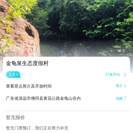


5
金龟泉生态度假村
1.8
27条评论

分
查看景点简介及开放时间
简介


广东省清远市佛冈县黄花公路金龟山谷内
地图
暂无报价
暂无门票预订，我们正在努力补充