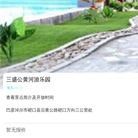
三盛公黄河游乐园
暂无点评
查看景点简介及开放时间
巴彦淖尔市磴口县沿黄公路磴口方向三公里处
暂无报价