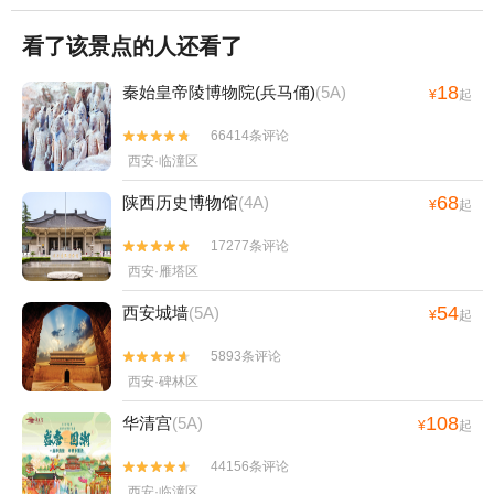
看了该景点的人还看了
18
秦始皇帝陵博物院(兵马俑)
(5A)
¥
起
66414条评论


西安·临潼区
68
陕西历史博物馆
(4A)
¥
起
17277条评论


西安·雁塔区
54
西安城墙
(5A)
¥
起
5893条评论


西安·碑林区
108
华清宫
(5A)
¥
起
44156条评论


西安·临潼区