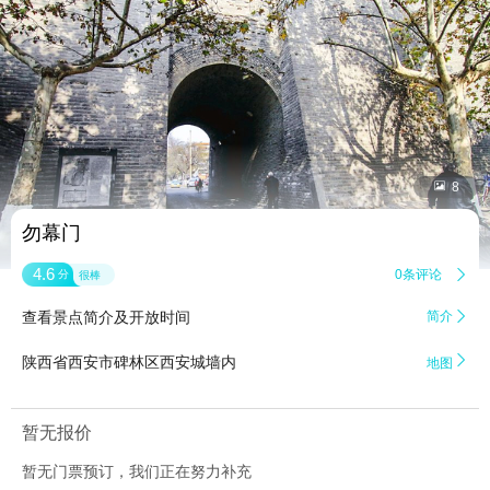


8
勿幕门
4.6
0条评论

分
很棒
查看景点简介及开放时间
简介


陕西省西安市碑林区西安城墙内
地图
暂无报价
暂无门票预订，我们正在努力补充