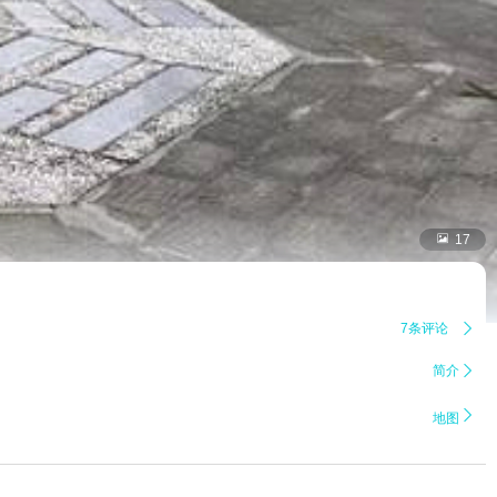

17
7条评论

简介


地图