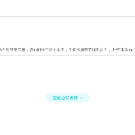
石题刻感兴趣，该石刻长年居于水中，冬春水涸季节现出水面，上书“水落石出
查看全部点评
