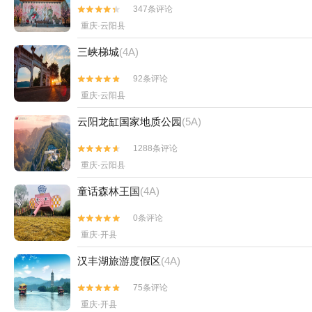
347条评论


重庆·云阳县
三峡梯城
(4A)
92条评论


重庆·云阳县
云阳龙缸国家地质公园
(5A)
1288条评论


重庆·云阳县
童话森林王国
(4A)
0条评论


重庆·开县
汉丰湖旅游度假区
(4A)
75条评论


重庆·开县