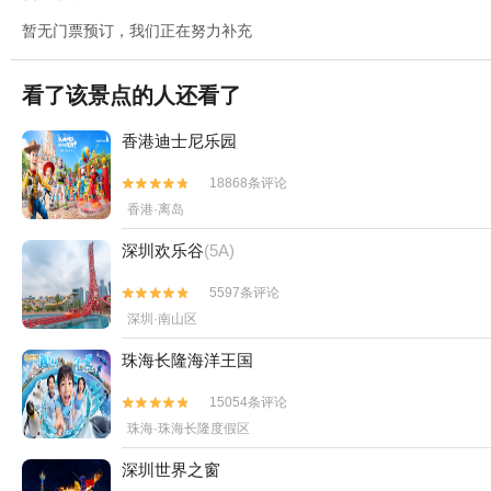
暂无门票预订，我们正在努力补充
看了该景点的人还看了
香港迪士尼乐园
18868条评论


香港·离岛
深圳欢乐谷
(5A)
5597条评论


深圳·南山区
珠海长隆海洋王国
15054条评论


珠海·珠海长隆度假区
深圳世界之窗