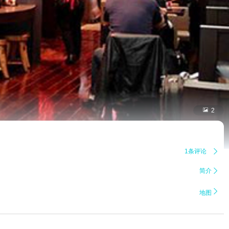

2
1条评论

简介


地图