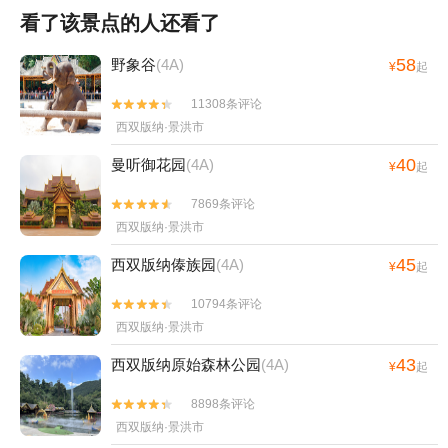
看了该景点的人还看了
58
野象谷
(4A)
¥
起
11308条评论


西双版纳·景洪市
40
曼听御花园
(4A)
¥
起
7869条评论


西双版纳·景洪市
45
西双版纳傣族园
(4A)
¥
起
10794条评论


西双版纳·景洪市
43
西双版纳原始森林公园
(4A)
¥
起
8898条评论


西双版纳·景洪市