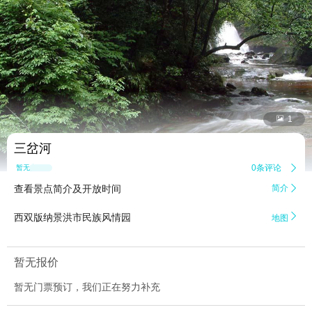


1
三岔河
0条评论

暂无点评
查看景点简介及开放时间
简介


西双版纳景洪市民族风情园
地图
暂无报价
暂无门票预订，我们正在努力补充