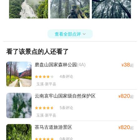
查看全部点评

看了该景点的人还看了
38
磨盘山国家森林公园
(4A)
¥
起
4条评论


玉溪·新平县
820
云南哀牢山国家级自然保护区
¥
起
5条评论


玉溪·新平县
820
茶马古道旅游景区
¥
起
0条评论

