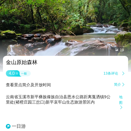


19
金山原始森林
4.0
13条评论

分
一般
查看景点简介及开放时间
简介

云南省玉溪市新平彝族傣族自治县恩水公路距离戛洒镇9公
地
里处(褚橙庄园三岔口)新平哀牢山生态旅游景区内
图

一日游