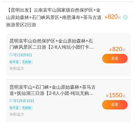
【昆明出发】云南哀牢山国家级自然保护区+金
820
山原始森林+石门峡风景区+南恩瀑布+茶马古道

¥
起
旅游景区2日游
昆明哀牢山自然保护区+金山原始森林+石
门峡风景区二日游【2-8人纯玩小团打卡茶
820
¥
起
马古道-南恩瀑布-观云海日出 】
可订8月9日
查看
条件退
无购物
诗和远方
昆明哀牢山+石门峡+金山原始森林+茶马古
道+抚仙湖三日游【2-8人小团-纯玩无购物-
1550
¥
起
打卡南恩瀑布-观云海】
可订8月10日
查看
条件退
无购物
诗和远方