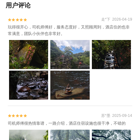
用户评论
走*下 2026-04-19


玩得很开心，司机师傅好，服务态度好，又照顾周到，酒店住的也非
常满意，团队小伙伴也非常好。
苏*墨 2025-09-14


司机师傅很热情靠谱，一路介绍，酒店住宿设施也很干净，不错的