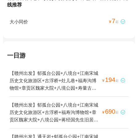
线推荐
7
大小同价

¥
起
一日游
【赣州出发】郁孤台公园+八境台+江南宋城
194
历史文化旅游区+古浮桥+灶儿巷+福寿沟博

¥
起
物馆+章贡区魏家大院+八境公园+寿量古寺
+蒋经国先生旧居1日游
【赣州出发】郁孤台公园+八境台+江南宋城
690
历史文化旅游区+古浮桥+福寿沟博物馆+章

¥
起
贡区魏家大院+八境公园+蒋经国先生旧居
+四贤坊+郁孤台历史文化街区-广东会馆+宋
城墙1日游
【赣州出发】通天岩+郁孤台公园+江南宋城