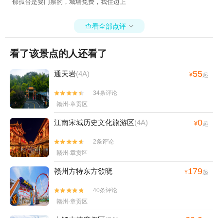
郁孤台是要门票的，城墙免费，我住边上
查看全部点评

看了该景点的人还看了
55
通天岩
(4A)
¥
起
34条评论


赣州·章贡区
0
江南宋城历史文化旅游区
(4A)
¥
起
2条评论


赣州·章贡区
179
赣州方特东方欲晓
¥
起
40条评论


赣州·章贡区