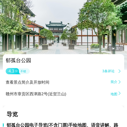


37
郁孤台公园
4.3
3条评论

分
不错
查看景点简介及开放时间
简介


赣州市章贡区西津路2号(近贺兰山)
地图
导览
郁孤台公园电子导览(不含门票)手绘地图、语音讲解、路