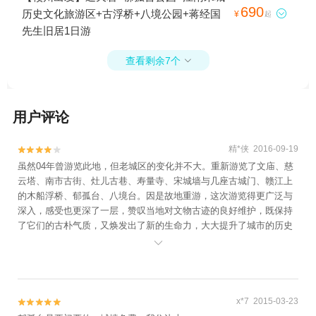
690
历史文化旅游区+古浮桥+八境公园+蒋经国

¥
起
先生旧居1日游
查看剩余7个

用户评论
精*侠 2016-09-19


虽然04年曾游览此地，但老城区的变化并不大。重新游览了文庙、慈
云塔、南市古街、灶儿古巷、寿量寺、宋城墙与几座古城门、赣江上
的木船浮桥、郁孤台、八境台。因是故地重游，这次游览得更广泛与
深入，感受也更深了一层，赞叹当地对文物古迹的良好维护，既保持
了它们的古朴气质，又焕发出了新的生命力，大大提升了城市的历史
文化品味。古城区虽不太大，但用半天徒步游览还是挺累人的。我从

西门登上城墙，沿着它一直向东门绕行，城墙外分别是贡江与赣江，
北门附近正对着两江交汇处的城墙上高高树立着赣州的标志——八境
台。
x*7 2015-03-23

