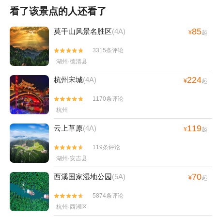
看了该景点的人还看了
85
莫干山风景名胜区
(4A)
¥
起
3315条评论


湖州·德清县
224
杭州宋城
(4A)
¥
起
1170条评论


杭州
119
云上草原
(4A)
¥
起
119条评论


湖州·安吉县
70
西溪国家湿地公园
(5A)
¥
起
5874条评论


杭州·西湖区