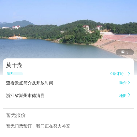


3
莫干湖
0条评论

暂无点评
查看景点简介及开放时间
简介


浙江省湖州市德清县
地图
暂无报价
暂无门票预订，我们正在努力补充