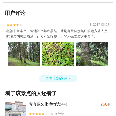
用户评论
l*3 2017-08-27


植被非常丰富，遍地野草莓和蘑菇，就是有些特别美好的地方被人用
吃喝过的垃圾放满，让人不禁唏嘘，人的环保素质太重要了。
查看全部点评

看了该景点的人还看了
60
青海藏文化博物院
(4A)
¥
起
197条评论

