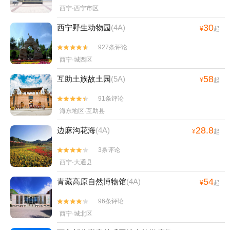
西宁·西宁市区
30
西宁野生动物园
(4A)
¥
起
927条评论


西宁·城西区
58
互助土族故土园
(5A)
¥
起
91条评论


海东地区·互助县
28.8
边麻沟花海
(4A)
¥
起
3条评论


西宁·大通县
54
青藏高原自然博物馆
(4A)
¥
起
96条评论


西宁·城北区