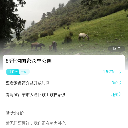


7
鹞子沟国家森林公园
4.0
1条评论

分
一般
查看景点简介及开放时间
简介


青海省西宁市大通回族土族自治县
地图
暂无报价
暂无门票预订，我们正在努力补充