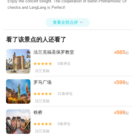
Enjoy the concert tonight. The cooperation of Berlin Philharmonic Or
chestra and LangLang is Perfect!
查看全部点评

看了该景点的人还看了
665
法兰克福圣保罗教堂
¥
起
0条评论


法兰克福
599
罗马广场
¥
起
31条评论


法兰克福
599
铁桥
¥
起
0条评论


法兰克福