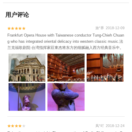
用户评论
旅*界 2018-12-09


Frankfurt Opera House with Taiwanese conductor Tung-Chieh Chuan
g who has integrated oriental delicacy into western classic music.法
兰克福歌剧院-台湾指挥家莊東杰将东方的细腻融入西方经典音乐中。
凤*吖 2018-12-24

