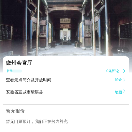


1
徽州会官厅
0条评论

暂无点评
查看景点简介及开放时间
简介


安徽省宣城市绩溪县
地图
暂无报价
暂无门票预订，我们正在努力补充