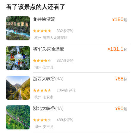
看了该景点的人还看了
180
龙井峡漂流
¥
起
332条评论


杭州·浙西大龙湾景区
131.1
将军关探险漂流
¥
起
337条评论


湖州·安吉县
68
浙西大峡谷
(4A)
¥
起
1064条评论


杭州·临安市
90
浙北大峡谷
(4A)
¥
起
489条评论


湖州·安吉县