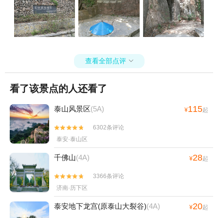
查看全部点评

看了该景点的人还看了
115
泰山风景区
(5A)
¥
起
6302条评论


泰安·泰山区
28
千佛山
(4A)
¥
起
3366条评论


济南·历下区
20
泰安地下龙宫(原泰山大裂谷)
(4A)
¥
起