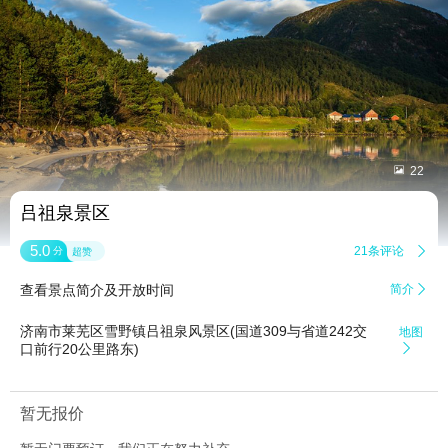


22
吕祖泉景区
5.0
21条评论

分
超赞
查看景点简介及开放时间
简介

济南市莱芜区雪野镇吕祖泉风景区(国道309与省道242交
地图
口前行20公里路东)

暂无报价