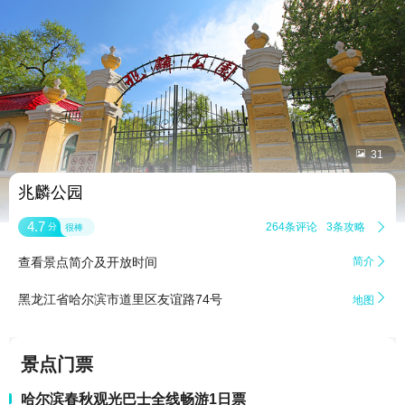


31
兆麟公园
4.7
264条评论
3条攻略

分
很棒
查看景点简介及开放时间
简介


黑龙江省哈尔滨市道里区友谊路74号
地图
景点门票
哈尔滨春秋观光巴士全线畅游1日票