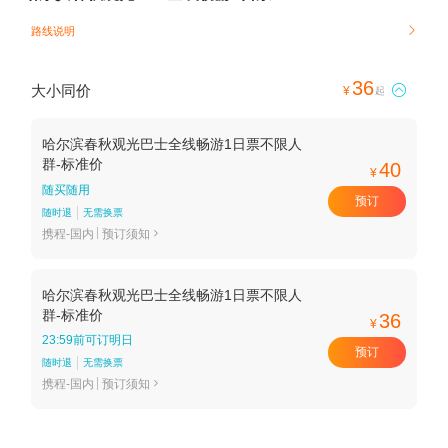
路线说明

36
大小同价

¥
起
哈尔滨春秋观光巴士全线畅游1日票不限人
群-标准价
40
¥
随买随用
预订
随时退
无需换票
携程-国内
预订须知

哈尔滨春秋观光巴士全线畅游1日票不限人
群-标准价
36
¥
23:59前可订明日
预订
随时退
无需换票
携程-国内
预订须知
