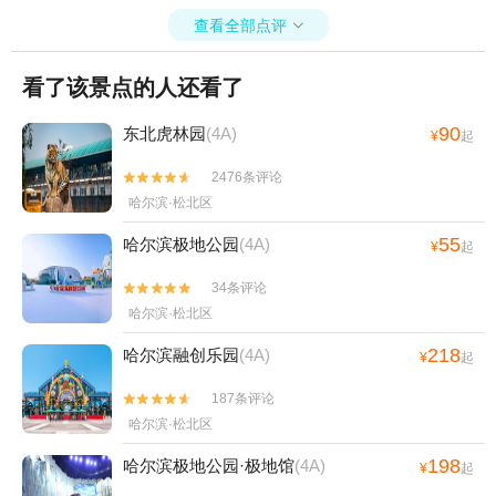
查看全部点评

看了该景点的人还看了
90
东北虎林园
(4A)
¥
起
2476条评论


哈尔滨·松北区
55
哈尔滨极地公园
(4A)
¥
起
34条评论


哈尔滨·松北区
218
哈尔滨融创乐园
(4A)
¥
起
187条评论


哈尔滨·松北区
198
哈尔滨极地公园·极地馆
(4A)
¥
起