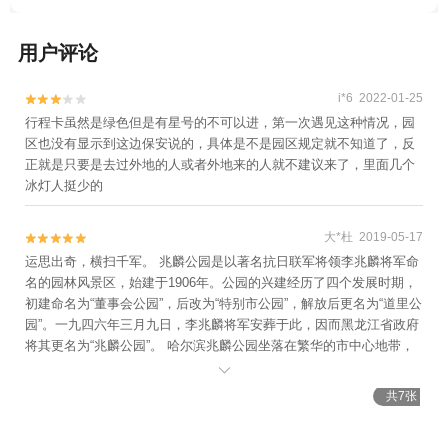
用户评论
i*6 2022-01-25


行程卡虽然是绿色但是有星号的不可以进，第一次遇见这种情况，园
区也没有显示到这边保安说的，具体是不是园区规定就不知道了，反
正就是只要是去过外地的人或者外地来的人就不建议来了，里面几个
冰灯人挺少的
大*杜 2019-05-17


运思出奇，横扫千军。 兆麟公园是以著名抗日联军将领李兆麟将军命
名的园林风景区，始建于1906年。公园的兴建经历了四个发展时期，
初建命名为“董事会公园”，后改为“特别市公园”，解放后更名为“道里公
园”。一九四六年三月九日，李兆麟将军安葬于此，因而黑龙江省政府
将其更名为“兆麟公园”。 哈尔滨兆麟公园坐落在繁华的市中心地带，
与美丽的松花江隔道相望。这里是哈尔滨的打卡之地，值得推荐！！

共7张