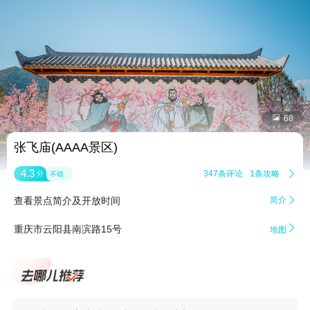


68
张飞庙(AAAA景区)
4.3
347条评论
1条攻略

分
不错
查看景点简介及开放时间
简介


重庆市云阳县南滨路15号
地图