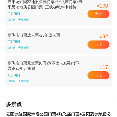
云阳龙缸国家地质公园门票+张飞庙门票+云
100
¥
阳恐龙地质公园门票+三峡梯城年卡优待票
(云阳居民专享)-标准价
预订
可订明日
随时退
无需换票
张飞庙门票成人票-25年成人票
32
¥
可订明日
预订
随时退
无需换票
张飞庙门票儿童票(6周岁(不含)-18周岁(不
17
¥
含))-25年儿童票
预订
可订明日
随时退
无需换票
多景点
云阳龙缸国家地质公园门票+张飞庙门票+云阳恐龙地质公