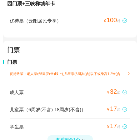
园门票+三峡梯城年卡
100
优待票（云阳居民专享）

¥
起
门票
门票
优待政策：老人票(65周岁(含)以上),儿童票(6周岁(含)以下或身高1.2米(含)以下)

32
成人票

¥
起
17
儿童票（6周岁(不含)-18周岁(不含)）

¥
起
17
学生票

¥
起
查看剩余1个
