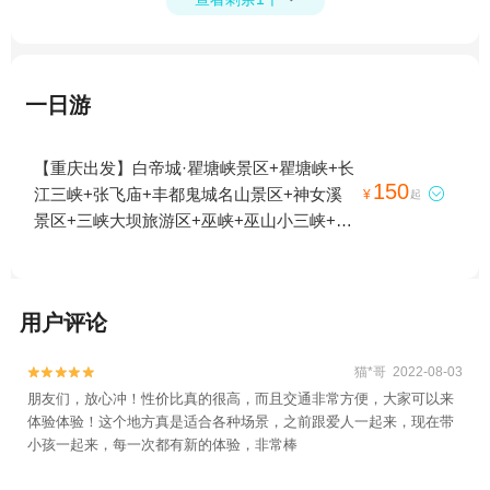
一日游
【重庆出发】白帝城·瞿塘峡景区+瞿塘峡+长
150
江三峡+张飞庙+丰都鬼城名山景区+神女溪

¥
起
景区+三峡大坝旅游区+巫峡+巫山小三峡+神
女峰+巴东雨仙谷景区+天生城+长寿古镇+神
农溪景区+三峡移民纪念馆+三峡之巅景区
+重庆三峡游船+三峡垂直升船机+长江游轮
用户评论
+夔门+千年巴东一夜回3日游
猫*哥 2022-08-03


朋友们，放心冲！性价比真的很高，而且交通非常方便，大家可以来
体验体验！这个地方真是适合各种场景，之前跟爱人一起来，现在带
小孩一起来，每一次都有新的体验，非常棒