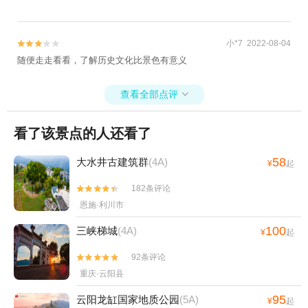
小*7 2022-08-04


随便走走看看，了解历史文化比景色有意义
查看全部点评

看了该景点的人还看了
58
大水井古建筑群
(4A)
¥
起
182条评论


恩施·利川市
100
三峡梯城
(4A)
¥
起
92条评论


重庆·云阳县
95
云阳龙缸国家地质公园
(5A)
¥
起