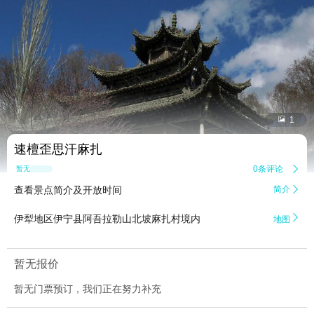


1
速檀歪思汗麻扎
0条评论

暂无点评
查看景点简介及开放时间
简介


伊犁地区伊宁县阿吾拉勒山北坡麻扎村境内
地图
暂无报价
暂无门票预订，我们正在努力补充