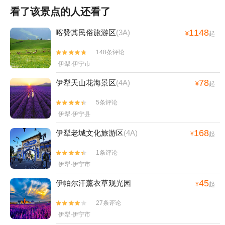
看了该景点的人还看了
1148
喀赞其民俗旅游区
(3A)
¥
起
148条评论


伊犁·伊宁市
78
伊犁天山花海景区
(4A)
¥
起
5条评论


伊犁·伊宁县
168
伊犁老城文化旅游区
(4A)
¥
起
1条评论


伊犁·伊宁市
45
伊帕尔汗薰衣草观光园
¥
起
27条评论


伊犁·伊宁市