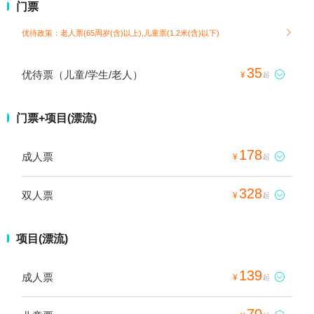
门票
优待政策：老人票(65周岁(含)以上),儿童票(1.2米(含)以下)

35
优待票（儿童/学生/老人）

¥
起
门票+项目(漂流)
178
成人票

¥
起
328
双人票

¥
起
项目(漂流)
139
成人票

¥
起
70