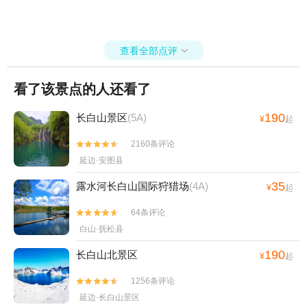
查看全部点评

看了该景点的人还看了
190
长白山景区
(5A)
¥
起
2160条评论


延边·安图县
35
露水河长白山国际狩猎场
(4A)
¥
起
64条评论


白山·抚松县
190
长白山北景区
¥
起
1256条评论


延边·长白山景区