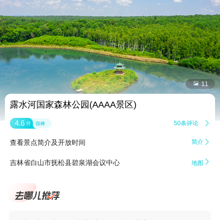


11
露水河国家森林公园(AAAA景区)
4.6
50条评论

分
很棒
查看景点简介及开放时间
简介


吉林省白山市抚松县碧泉湖会议中心
地图