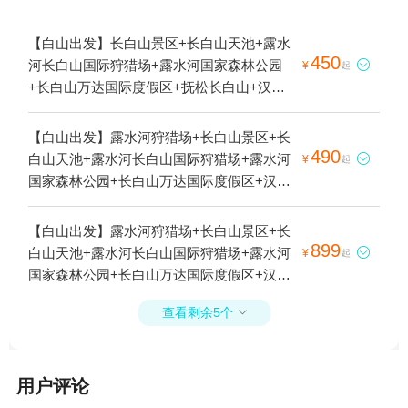
【白山出发】长白山景区+长白山天池+露水
450
河长白山国际狩猎场+露水河国家森林公园

¥
起
+长白山万达国际度假区+抚松长白山+汉拿
山温泉+长白山西景区+长白山万达水乐园
+讷殷古城+千年崖城风景区+长白山华美胜
【白山出发】露水河狩猎场+长白山景区+长
地旅游度假区(原鲁能胜地)+长白山溪谷景区
490
白山天池+露水河长白山国际狩猎场+露水河

¥
起
1日游
国家森林公园+长白山万达国际度假区+汉拿
山温泉+松花江第一漂+天池水第一漂+长白
山西坡景区+长白山万达水乐园+讷殷古城
【白山出发】露水河狩猎场+长白山景区+长
+长白山天沐温泉+东北越野车雪地摩托车穿
899
白山天池+露水河长白山国际狩猎场+露水河

¥
起
越+千年崖城风景区+长白山华美胜地旅游度
国家森林公园+长白山万达国际度假区+汉拿
假区(原鲁能胜地)+露水河国际狩猎场+长白
山温泉+长白山西景区+长白山万达水乐园
山雾凇漂流风景区+长白山溪谷景区+长白山
查看剩余5个

+讷殷古城+千年崖城风景区+长白山华美胜
天池雾凇第一漂1日游
地旅游度假区(原鲁能胜地)+长白山雾凇漂流
风景区+长白山溪谷景区+长白山天池雾凇第
用户评论
一漂+长白山西站1日游