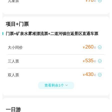
儿童票

¥
起
项目+门票
门票+矿泉水雾凇漂流票+二道河镇往返景区直通车票
260
大小同价

¥
起
535
三人票

¥
起
430
双人票

¥
起
查看剩余1个

一日游