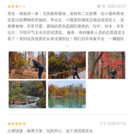
夏*末 2025-10-07


景色：很值得一来，尤其推荐鹿场，虽然有二次收费，但小鹿和景色
还是让收费物有所值的。早点去，小鹿是饥饿状态就会很亲近人，追
着要食物，非常可爱。鹿场的景色是园区最美的，红叶、枯木，非常
出片。可惜天气太冷没尝试漂流。 服务：有的服务人员的态度真是太
差了！差到在其他景区从来没遇到过！我们启车准备开走，一辆园区
漂流接驳车司机已经看到我们启车了，还故意停到了我们车的后面，

我和司机师傅说：“师傅，我们要开出去了，可以让一下吗？”司机
说：“谁让你们停着的！这就不是停车的地方！”语气非常恶劣，还下了
接驳车，去旁边聊天。我们停车的区域是一块四四方方的停车区域，
有私家车也有接驳车停放，没有任何禁止私家车停车的标识。
x*3 2026-07-31


出票快捷，验票方便，玩的开心，这个漂流很安全