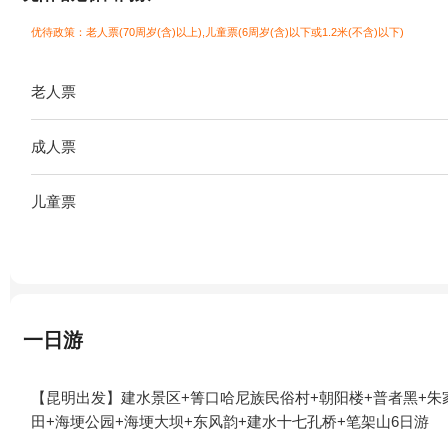
优待政策：老人票(70周岁(含)以上),儿童票(6周岁(含)以下或1.2米(不含)以下)
老人票
成人票
儿童票
一日游
【昆明出发】建水景区+箐口哈尼族民俗村+朝阳楼+普者黑+朱
田+海埂公园+海埂大坝+东风韵+建水十七孔桥+笔架山6日游