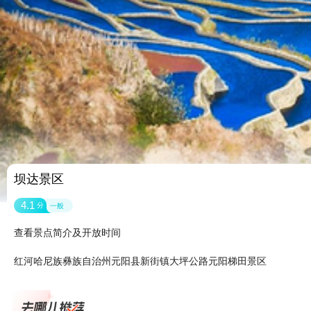
坝达景区
4.1
分
一般
查看景点简介及开放时间
红河哈尼族彝族自治州元阳县新街镇大坪公路元阳梯田景区