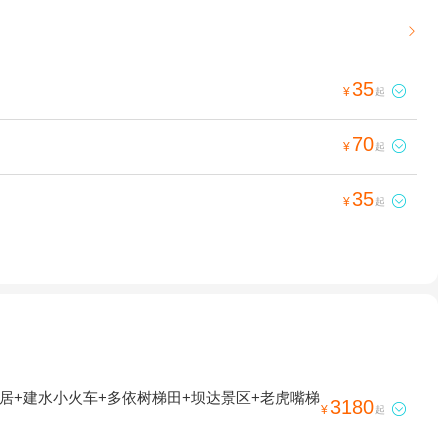

35

¥
起
70

¥
起
35

¥
起
居+建水小火车+多依树梯田+坝达景区+老虎嘴梯
3180

¥
起