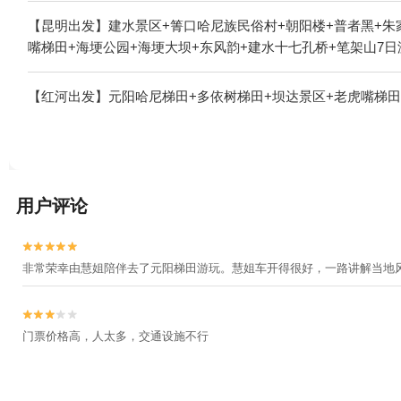
【昆明出发】建水景区+箐口哈尼族民俗村+朝阳楼+普者黑+朱
嘴梯田+海埂公园+海埂大坝+东风韵+建水十七孔桥+笔架山7日
【红河出发】元阳哈尼梯田+多依树梯田+坝达景区+老虎嘴梯田
用户评论


非常荣幸由慧姐陪伴去了元阳梯田游玩。慧姐车开得很好，一路讲解当地


门票价格高，人太多，交通设施不行