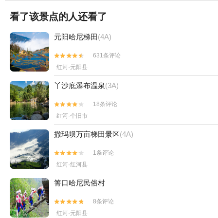
看了该景点的人还看了
元阳哈尼梯田
(4A)
631条评论


红河·元阳县
丫沙底瀑布温泉
(3A)
18条评论


红河·个旧市
撒玛坝万亩梯田景区
(4A)
1条评论


红河·红河县
箐口哈尼民俗村
8条评论


红河·元阳县