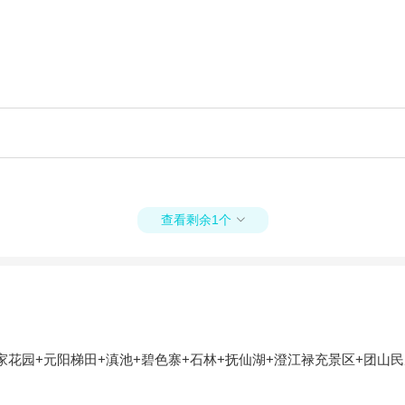
查看剩余1个

家花园+元阳梯田+滇池+碧色寨+石林+抚仙湖+澄江禄充景区+团山民