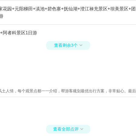
家花园+元阳梯田+滇池+碧色寨+抚仙湖+澄江禄充景区+坝美景区+团
游
+阿者科景区1日游
查看剩余3个

风土人情，每个观景点都一一介绍，帮游客规划最优出行方案，非常贴心。最后
查看全部点评
