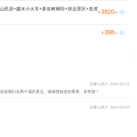
山民居+建水小火车+多依树梯田+坝达景区+老虎
3820

¥
起
398

¥
起
去哪儿用户 2026-03-22
还送我们去两个成区景点。谢谢慧姐送的香蕉，非常甜！
去哪儿用户 2024-03-07