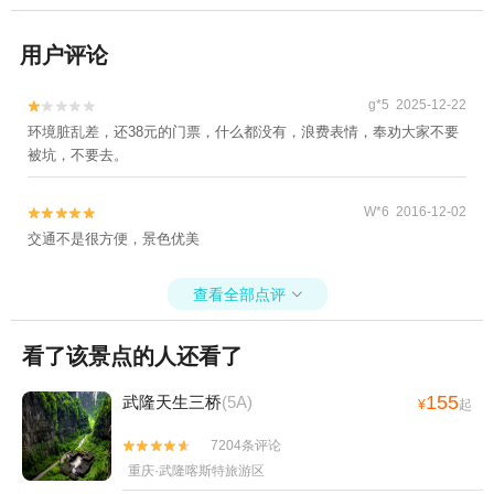
用户评论
g*5 2025-12-22


环境脏乱差，还38元的门票，什么都没有，浪费表情，奉劝大家不要
被坑，不要去。
W*6 2016-12-02


交通不是很方便，景色优美
查看全部点评

看了该景点的人还看了
155
武隆天生三桥
(5A)
¥
起
7204条评论


重庆·武隆喀斯特旅游区