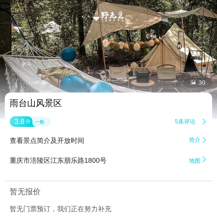


30
雨台山风景区
3.8
5条评论

分
一般
查看景点简介及开放时间
简介


重庆市涪陵区江东朋乐路1800号
地图
暂无报价
暂无门票预订，我们正在努力补充