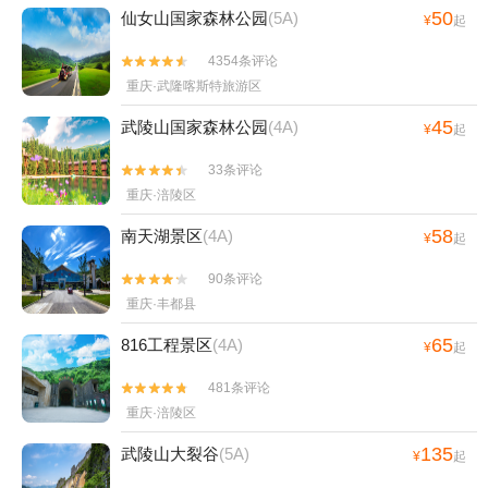
50
仙女山国家森林公园
(5A)
¥
起
4354条评论


重庆·武隆喀斯特旅游区
45
武陵山国家森林公园
(4A)
¥
起
33条评论


重庆·涪陵区
58
南天湖景区
(4A)
¥
起
90条评论


重庆·丰都县
65
816工程景区
(4A)
¥
起
481条评论


重庆·涪陵区
135
武陵山大裂谷
(5A)
¥
起