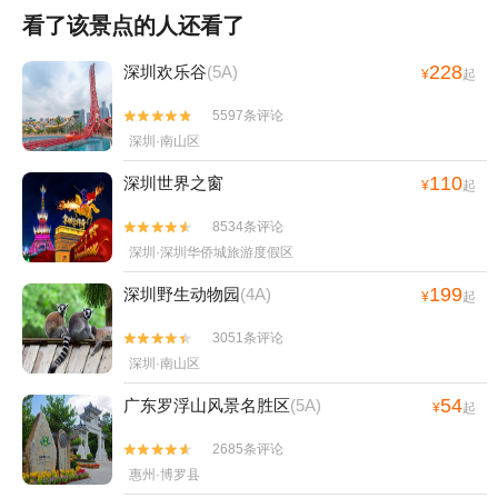
看了该景点的人还看了
228
深圳欢乐谷
(5A)
¥
起
5597条评论


深圳·南山区
110
深圳世界之窗
¥
起
8534条评论


深圳·深圳华侨城旅游度假区
199
深圳野生动物园
(4A)
¥
起
3051条评论


深圳·南山区
54
广东罗浮山风景名胜区
(5A)
¥
起
2685条评论


惠州·博罗县