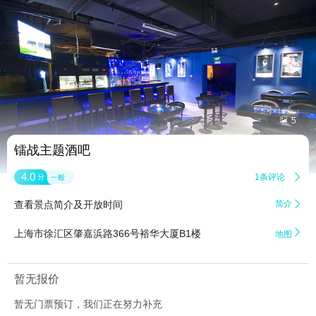


5
镭战主题酒吧
4.0
1条评论

分
一般
查看景点简介及开放时间
简介


上海市徐汇区肇嘉浜路366号裕华大厦B1楼
地图
暂无报价
暂无门票预订，我们正在努力补充