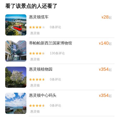
看了该景点的人还看了
28
惠灵顿缆车
¥
起
0条评论


惠灵顿
140
蒂帕帕新西兰国家博物馆
¥
起
130条评论


惠灵顿
354
惠灵顿植物园
¥
起
0条评论


惠灵顿
354
惠灵顿中心码头
¥
起
0条评论


惠灵顿