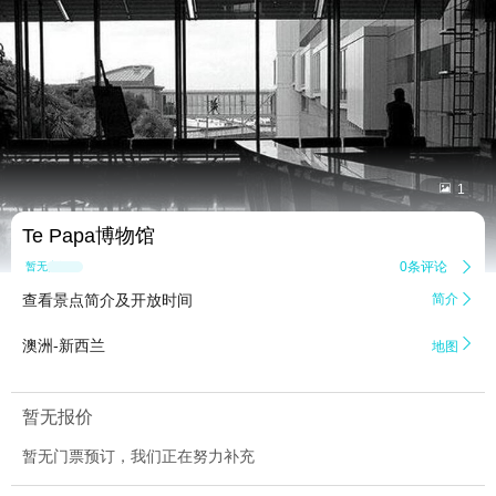


1
Te Papa博物馆
0条评论

暂无点评
查看景点简介及开放时间
简介


澳洲-新西兰
地图
暂无报价
暂无门票预订，我们正在努力补充