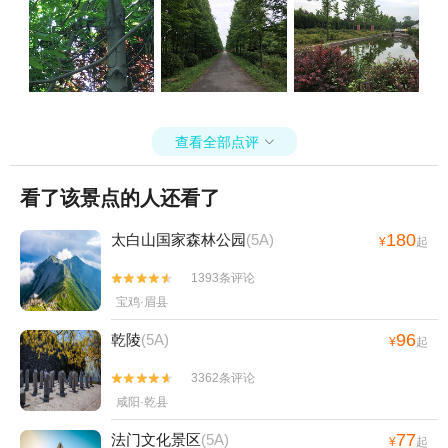
查看全部点评

看了该景点的人还看了
180
太白山国家森林公园
(5A)
¥
起
1393条评论


宝鸡·眉县
96
乾陵
(5A)
¥
起
3362条评论


咸阳·乾县
77
法门文化景区
(5A)
¥
起