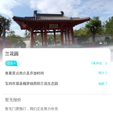


12
兰花园
0.6
7条评论

分
查看景点简介及开放时间
简介


宝鸡市眉县槐芽镇西部兰花生态园
地图
暂无报价
暂无门票预订，我们正在努力补充