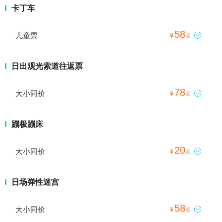
卡丁车
58
儿童票

¥
起
日出观光索道往返票
78
大小同价

¥
起
蹦极蹦床
20
大小同价

¥
起
日场弹性迷宫
58
大小同价

¥
起