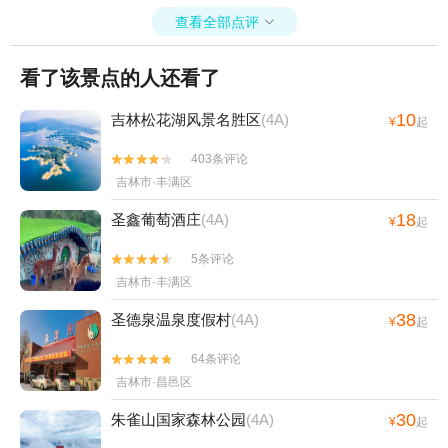
查看全部点评

看了该景点的人还看了
10
吉林松花湖风景名胜区
(4A)
¥
起
403条评论


吉林市·丰满区
18
圣鑫葡萄酒庄
(4A)
¥
起
5条评论


吉林市·丰满区
38
圣德泉温泉度假村
(4A)
¥
起
64条评论


吉林市·昌邑区
30
朱雀山国家森林公园
(4A)
¥
起