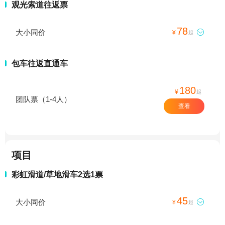
观光索道往返票
78
大小同价

¥
起
包车往返直通车
180
¥
起
团队票（1-4人）
查看
项目
彩虹滑道/草地滑车2选1票
45
大小同价

¥
起