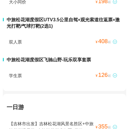
198
大小同价

¥
起
中旅松花湖度假区UTV3.5公里自驾+观光索道往返票+激
光打靶/气球打靶(2选1)
408
双人票

¥
起
中旅松花湖度假区飞驰山野-玩乐双享套票
126
学生票

¥
起
一日游
【吉林市出发】吉林松花湖风景名胜区+中旅
355

¥
起