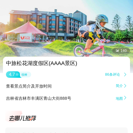


140
中旅松花湖度假区(AAAA景区)
4.7
86条评论

分
很棒
查看景点简介及开放时间
简介


吉林省吉林市丰满区青山大街888号
地图