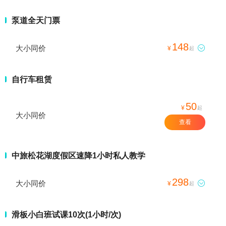
泵道全天门票
148
大小同价

¥
起
自行车租赁
50
¥
起
大小同价
查看
中旅松花湖度假区速降1小时私人教学
298
大小同价

¥
起
滑板小白班试课10次(1小时/次)