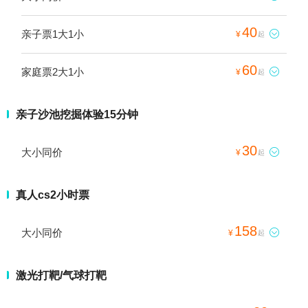
40
亲子票1大1小

¥
起
60
家庭票2大1小

¥
起
亲子沙池挖掘体验15分钟
30
大小同价

¥
起
真人cs2小时票
158
大小同价

¥
起
激光打靶/气球打靶