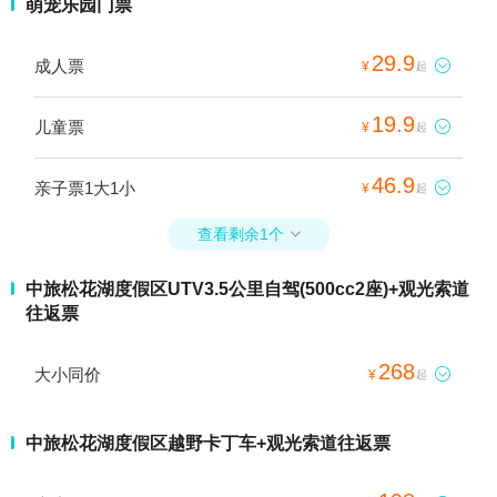
萌宠乐园门票
29.9
成人票

¥
起
19.9
儿童票

¥
起
46.9
亲子票1大1小

¥
起
查看剩余1个

中旅松花湖度假区UTV3.5公里自驾(500cc2座)+观光索道
往返票
268
大小同价

¥
起
中旅松花湖度假区越野卡丁车+观光索道往返票