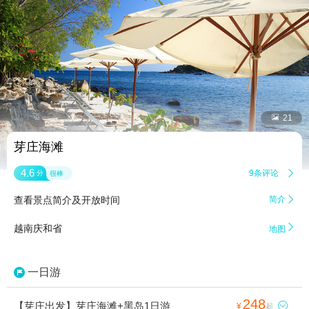


21
芽庄海滩
4.6
9条评论

分
很棒
查看景点简介及开放时间
简介


越南庆和省
地图
一日游
248
【芽庄出发】芽庄海滩+黑岛1日游

¥
起