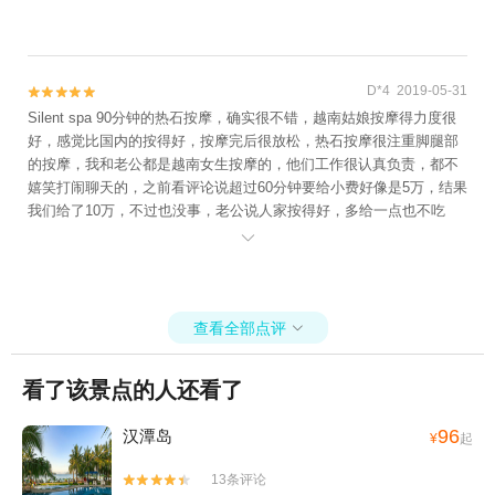
D*4 2019-05-31


Silent spa 90分钟的热石按摩，确实很不错，越南姑娘按摩得力度很
好，感觉比国内的按得好，按摩完后很放松，热石按摩很注重脚腿部
的按摩，我和老公都是越南女生按摩的，他们工作很认真负责，都不
嬉笑打闹聊天的，之前看评论说超过60分钟要给小费好像是5万，结果
我们给了10万，不过也没事，老公说人家按得好，多给一点也不吃
亏，按摩的时候灯都是关的很暗，有那种按摩的气氛在那里，按摩完

毕后送了一晚莲子汤，因为这家店在我们住的哈瓦那酒店对面，所以
选择的这家spa,还是推荐
查看全部点评

看了该景点的人还看了
96
汉潭岛
¥
起
13条评论

