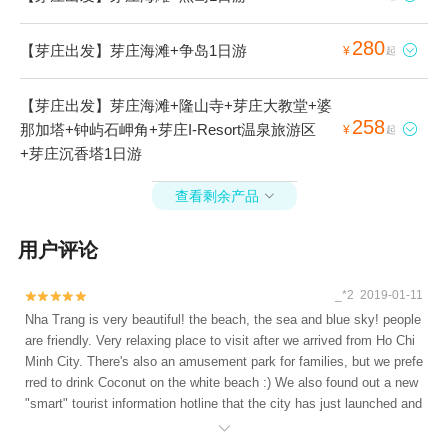
280
【芽庄出发】芽庄海滩+争岛1日游

¥
起
【芽庄出发】芽庄海滩+隆山寺+芽庄大教堂+婆
258
那加塔+钟屿石岬角+芽庄I-Resort温泉旅游区

¥
起
+芽庄沉香塔1日游
查看剩余产品

用户评论
_*2 2019-01-11


Nha Trang is very beautiful! the beach, the sea and blue sky! people
are friendly. Very relaxing place to visit after we arrived from Ho Chi
Minh City. There's also an amusement park for families, but we prefe
rred to drink Coconut on the white beach :) We also found out a new
"smart" tourist information hotline that the city has just launched and
it was pretty useful for us, simple dialing from your phone *2258 and

it even supports Chinese!