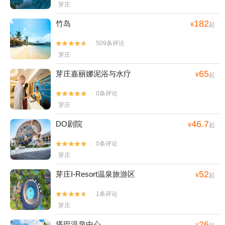
芽庄
182
竹岛
¥
起
509条评论


芽庄
65
芽庄嘉丽娜泥浴与水疗
¥
起
0条评论


芽庄
46.7
DO剧院
¥
起
0条评论


芽庄
52
芽庄I-Resort温泉旅游区
¥
起
1条评论


芽庄
26
塔巴温泉中心