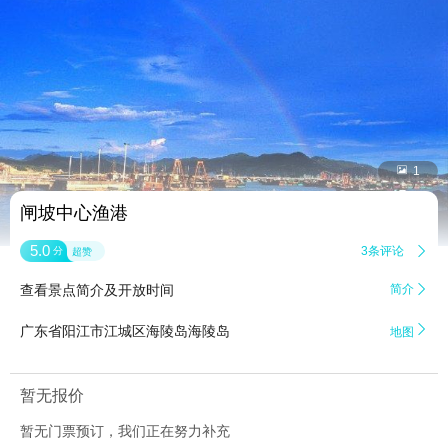


1
闸坡中心渔港
5.0
3条评论

分
超赞
查看景点简介及开放时间
简介


广东省阳江市江城区海陵岛海陵岛
地图
暂无报价
暂无门票预订，我们正在努力补充