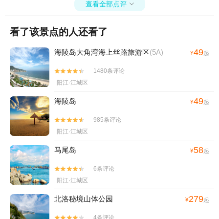
查看全部点评

看了该景点的人还看了
49
海陵岛大角湾海上丝路旅游区
(5A)
¥
起
1480条评论


阳江·江城区
49
海陵岛
¥
起
985条评论


阳江·江城区
58
马尾岛
¥
起
6条评论


阳江·江城区
279
北洛秘境山体公园
¥
起
4条评论

