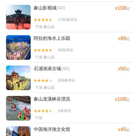
108
象山影视城
(4A)
¥
起
1792条评论


宁波·象山县
99
阿拉的海水上乐园
¥
起
86条评论


宁波·象山县
50
石浦渔港古城
(4A)
¥
起
636条评论


宁波·象山县
108
象山龙溪峡谷漂流
¥
起
6条评论


宁波
45
中国海洋渔文化馆
¥
起