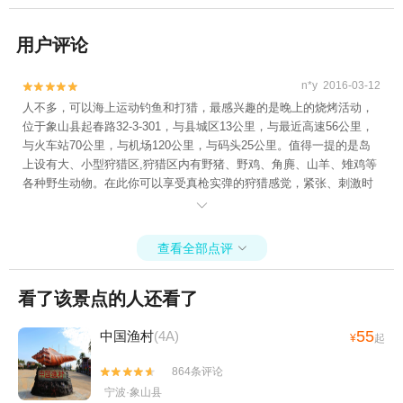
用户评论
n*y 2016-03-12


人不多，可以海上运动钓鱼和打猎，最感兴趣的是晚上的烧烤活动，
位于象山县起春路32-3-301，与县城区13公里，与最近高速56公里，
与火车站70公里，与机场120公里，与码头25公里。值得一提的是岛
上设有大、小型狩猎区,狩猎区内有野猪、野鸡、角麂、山羊、雉鸡等
各种野生动物。在此你可以享受真枪实弹的狩猎感觉，紧张、刺激时
时与你同在，带着猎狗，身边有专业猎手保护你的安全并为你指导狩

猎，只要你有信心。海岛狩猎游价格：60元/人（住宿、门票、早餐）
查看全部点评

看了该景点的人还看了
55
中国渔村
(4A)
¥
起
864条评论


宁波·象山县