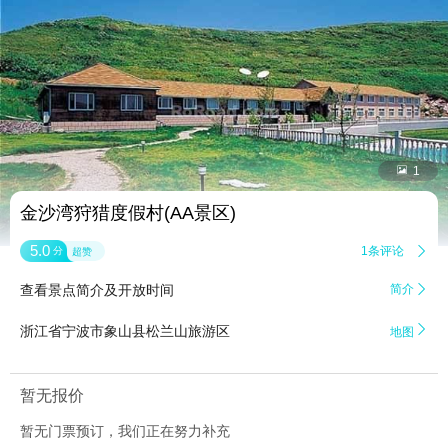


1
金沙湾狩猎度假村(AA景区)
5.0
1条评论

分
超赞
查看景点简介及开放时间
简介


浙江省宁波市象山县松兰山旅游区
地图
暂无报价
暂无门票预订，我们正在努力补充