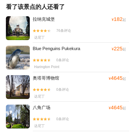
看了该景点的人还看了
182
拉纳克城堡
¥
起
76条评论


达尼丁
225
Blue Penguins Pukekura
¥
起
0条评论


Harington Point
4645
奥塔哥博物馆
¥
起
0条评论


达尼丁
4645
八角广场
¥
起
0条评论


达尼丁