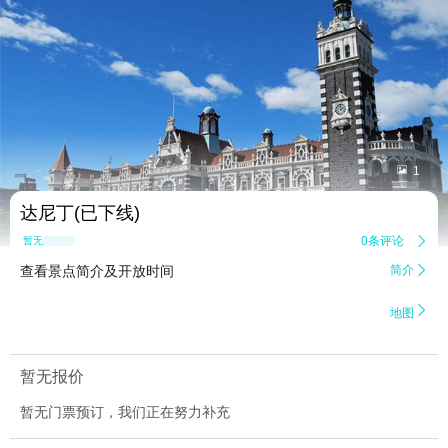


1
达尼丁(已下线)
0条评论

暂无点评
查看景点简介及开放时间
简介


地图
暂无报价
暂无门票预订，我们正在努力补充