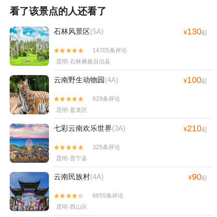
看了该景点的人还看了
130
石林风景区
(5A)
¥
起
14705条评论


昆明·石林彝族自治县
100
云南野生动物园
(4A)
¥
起
629条评论


昆明·盘龙区
210
七彩云南欢乐世界
(3A)
¥
起
325条评论


昆明·晋宁县
90
云南民族村
(4A)
¥
起
6655条评论


昆明·西山区