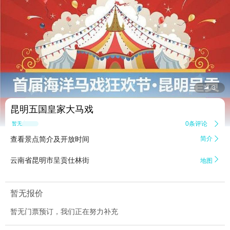


3
昆明五国皇家大马戏
0条评论

暂无点评
查看景点简介及开放时间
简介


云南省昆明市呈贡仕林街
地图
暂无报价
暂无门票预订，我们正在努力补充