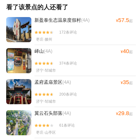
看了该景点的人还看了
57.5
新盈泰生态温泉度假村
(4A)
¥
起
172条评论


枣庄·滕州
40
峄山
(4A)
¥
起
374条评论


济宁·邹城市
35
孟府孟庙景区
(4A)
¥
起
200条评论


济宁·邹城市
29.8
翼云石头部落
(4A)
¥
起
61条评论


枣庄·山亭区