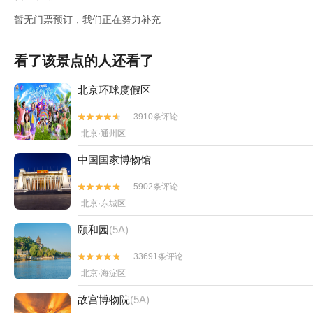
暂无门票预订，我们正在努力补充
看了该景点的人还看了
北京环球度假区
3910条评论


北京·通州区
中国国家博物馆
5902条评论


北京·东城区
颐和园
(5A)
33691条评论


北京·海淀区
故宫博物院
(5A)