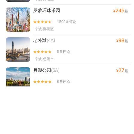
245
罗蒙环球乐园
¥
起
1509条评论


宁波·鄞州区
98
老外滩
(4A)
¥
起
5条评论


宁波·慈溪市
27
月湖公园
(5A)
¥
起
6条评论


宁波·海曙区
118
宁波野生动物园
(4A)
¥
起
1002条评论


宁波·东钱湖
0
宁波海洋世界
(4A)
¥
起