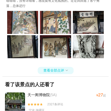
嘻嘻嘻，没有详细看，感觉挺有文化氛围的。迂迂回回逛了各个角
+宁波方特东方欲晓+宁波万象城摩天轮+象山精
落，总体还行
灵谷+象山龙溪峡谷漂流+四明山杖锡风景区+东
山桃园•熊小米乐园+杭州湾之眼+宁波欢乐滨海
乐园+溪口杜鹃谷森林公园+宁波蓬莱岛+艇好玩
帆船营地(象山店)+石浦老街+梅山湾沙滩欢乐世
界+东钱湖下水湿地公园+天苑+梅山湾飞翔乐园
+象山龙角岩森林公园+石浦休闲捕鱼海钓+梅山
湾鹿遇森林乐园+象山游船出海基地+浙江(四明
山)抗日根据地旧址群+慈城古建筑群1日游
共9张
查看全部点评

看了该景点的人还看了
27
天一阁博物院
(5A)
¥
起
2327条评论


宁波·海曙区