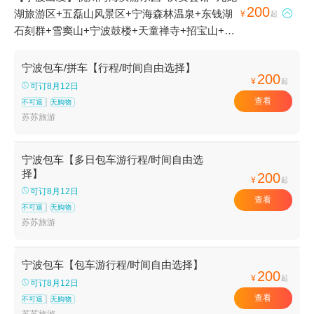
200
湖旅游区+五磊山风景区+宁海森林温泉+东钱湖

¥
起
石刻群+雪窦山+宁波鼓楼+天童禅寺+招宝山+宁
波五龙潭景区+慈城古县城+天宫庄园+滕头生态
旅游区+丹山赤水+梅山岛+溪口-滕头旅游景区
宁波包车/拼车【行程/时间自由选择】
200
+梁祝景区+宁波总工会旧址+四明山国家森林公
¥
起
可订8月12日
园+普陀山风景区+郑氏十七房+天童国家森林公
查看
不可退
无购物
园+宁波服装博物馆+宁波九峰山景区+东钱湖
苏苏旅游
+象山影视城+石浦渔港古城+宁波野生动物园
+前童古镇+月湖公园+杭州湾跨海大桥+保国寺
宁波包车【多日包车游行程/时间自由选
古建筑博物馆+陶公岛风景区+溪口博物馆+东钱
择】
200
¥
起
湖福泉山景区+东钱湖小普陀+宁波帮文化旅游区
可订8月12日
+不周神山景区+东钱湖陶公岛景区+杭州湾国家
查看
不可退
无购物
湿地公园+宁波海天一洲景区+象山石浦檀头山岛
苏苏旅游
+宁波北仑瑞岩寺+溪口360漂流+天宫城堡+绿野
欢乐谷+宁波海洋世界+宁波博物院+岩头古村漂
宁波包车【包车游行程/时间自由选择】
流+宁波奇e国+象山鲤龙潭森林公园+象山民俗
200
¥
起
文化村+人间弥勒(雪窦寺)+四明湖+老外滩+五磊
可订8月12日
查看
寺+宁波三江口+千丈岩+白水冲瀑布+四明山庄
不可退
无购物
苏苏旅游