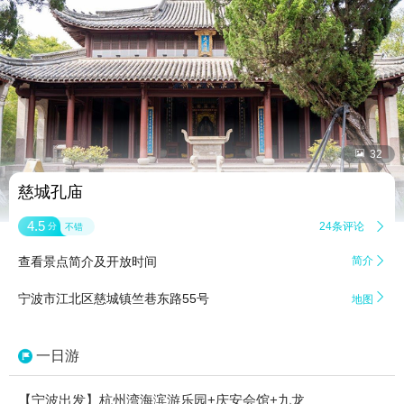


32
慈城孔庙
4.5
24条评论

分
不错
查看景点简介及开放时间
简介


宁波市江北区慈城镇竺巷东路55号
地图
一日游
【宁波出发】杭州湾海滨游乐园+庆安会馆+九龙