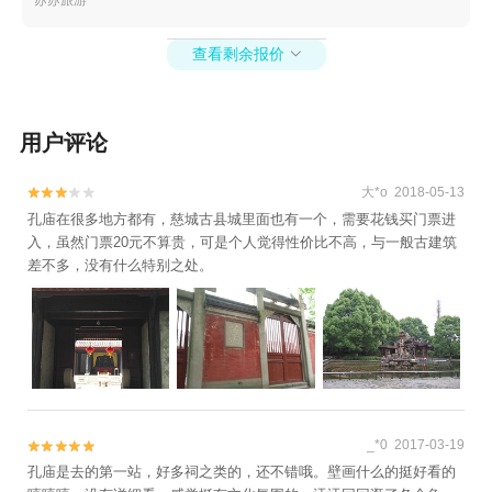
+溪口斑竹漂流+石浦捕鱼+宁波万竹漂流+东钱
湖水上乐园+四明山地质公园景区+浙东小九寨
查看剩余报价
+宁波3D艺术节+宁波文化广场冰雪文化节+宁波

天意游泳培训+宁波3D蜡像展+杭州湾海皮岛水
世界+四明湖开元山庄+梅山湾沙滩公园+宁波富
邦体育场+罗蒙环球乐园+宁波大剧院+慈溪达蓬
用户评论
山温泉+慈城孔庙+慈城县衙+慈城校士馆+宁波
方特东方神画+宁波本地玩乐+象山御海湾沙滩
大*o 2018-05-13


+岩头古村奇遇谷+宁波植物园+杭州湾萤火虫城
孔庙在很多地方都有，慈城古县城里面也有一个，需要花钱买门票进
堡+宁波文昌阁+溪口小洋房+妙高台+雪窦山招
入，虽然门票20元不算贵，可是个人觉得性价比不高，与一般古建筑
差不多，没有什么特别之处。
待所+溪口老街+《梦回溪口》民国文化演艺秀
+东海半边山旅游度假区+宁波观澜休闲农庄+象
山月泉湾温泉馆+宁波麦卡公园+茅洋玻璃栈道
+达人村+象山影视庄园+杭州湾海底温泉+宁波
分手照相馆+梅山湾冰雪大世界+梅山湾冰雪大世
界+滕头德宝乐园+滕头生态旅游区+象山龙屿乡
村乐园+宁波半山伴水渡假村+象山上周玻璃桥+
_*0 2017-03-19


【宁波】话剧《杏仁豆腐心》+梅山湾沙滩公园
孔庙是去的第一站，好多祠之类的，还不错哦。壁画什么的挺好看的
+宁波那须温泉+东钱湖游船+宁波红星冰雪世界